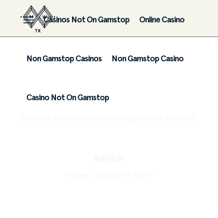
Casinos Not On Gamstop
Online Casino
Non Gamstop Casinos
Non Gamstop Casino
FIND US ONLINE
Casino Not On Gamstop
Follow us on social media for ticket giveaways and more!
AUSTIN
• Instagram • Twitter
Facebook