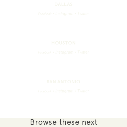
DALLAS
• Instagram • Twitter
Facebook
HOUSTON
• Instagram • Twitter
Facebook
SAN ANTONIO
• Instagram • Twitter
Facebook
Browse these next